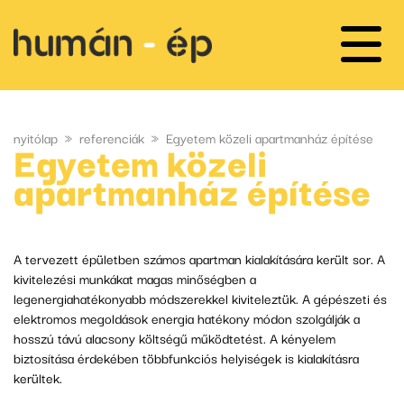
nyitólap
»
referenciák
»
Egyetem közeli apartmanház építése
Egyetem közeli
apartmanház építése
A tervezett épületben számos apartman kialakítására került sor. A
kivitelezési munkákat magas minőségben a
legenergiahatékonyabb módszerekkel kiviteleztük. A gépészeti és
elektromos megoldások energia hatékony módon szolgálják a
hosszú távú alacsony költségű működtetést. A kényelem
biztosítása érdekében többfunkciós helyiségek is kialakításra
kerültek.