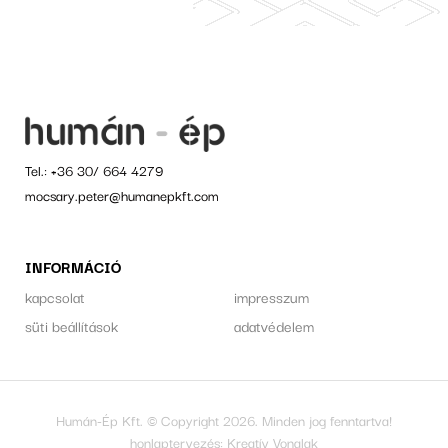
Tel.:
+36 30/ 664 4279
mocsary.peter@humanepkft.com
INFORMÁCIÓ
kapcsolat
impresszum
süti beállítások
adatvédelem
Humán-Ép Kft. © Copyright 2026. Minden jog fenntartva!
honlaptervezés:
Kreatív Vonalak