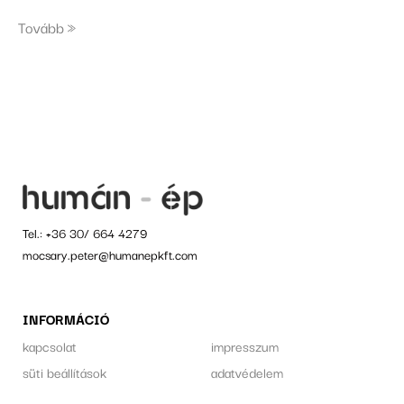
Tovább
Tel.:
+36 30/ 664 4279
mocsary.peter@humanepkft.com
INFORMÁCIÓ
kapcsolat
impresszum
süti beállítások
adatvédelem