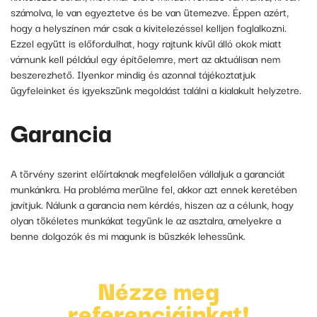
számolva, le van egyeztetve és be van ütemezve. Éppen azért,
hogy a helyszínen már csak a kivitelezéssel kelljen foglalkozni.
Ezzel együtt is előfordulhat, hogy rajtunk kívül álló okok miatt
várnunk kell például egy építőelemre, mert az aktuálisan nem
beszerezhető. Ilyenkor mindig és azonnal tájékoztatjuk
ügyfeleinket és igyekszünk megoldást találni a kialakult helyzetre.
Garancia
A törvény szerint előírtaknak megfelelően vállaljuk a garanciát
munkánkra. Ha probléma merülne fel, akkor azt ennek keretében
javítjuk. Nálunk a garancia nem kérdés, hiszen az a célunk, hogy
olyan tökéletes munkákat tegyünk le az asztalra, amelyekre a
benne dolgozók és mi magunk is büszkék lehessünk.
Nézze meg
referenciáinkat!