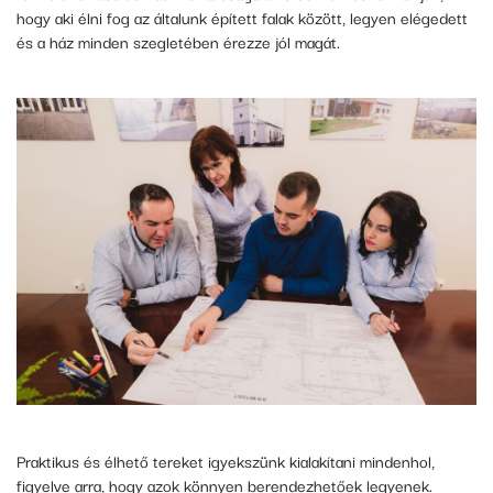
hogy aki élni fog az általunk épített falak között, legyen elégedett
és a ház minden szegletében érezze jól magát.
Praktikus és élhető tereket igyekszünk kialakítani mindenhol,
figyelve arra, hogy azok könnyen berendezhetőek legyenek.