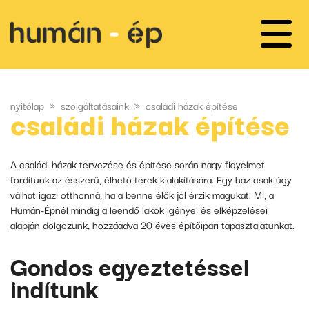
nyitólap
»
szolgáltatásaink
»
családi házak építése
családi házak építése
A családi házak tervezése és építése során nagy figyelmet
fordítunk az ésszerű, élhető terek kialakítására. Egy ház csak úgy
válhat igazi otthonná, ha a benne élők jól érzik magukat. Mi, a
Humán-Épnél mindig a leendő lakók igényei és elképzelései
alapján dolgozunk, hozzáadva 20 éves építőipari tapasztalatunkat.
Gondos egyeztetéssel
indítunk