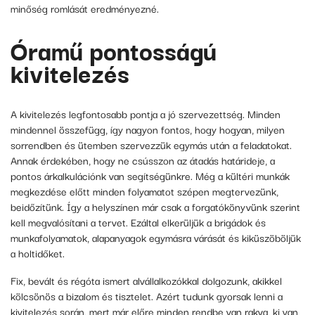
minőség romlását eredményezné.
Óramű pontosságú
kivitelezés
A kivitelezés legfontosabb pontja a jó szervezettség. Minden
mindennel összefügg, így nagyon fontos, hogy hogyan, milyen
sorrendben és ütemben szervezzük egymás után a feladatokat.
Annak érdekében, hogy ne csússzon az átadás határideje, a
pontos árkalkulációnk van segítségünkre. Még a kültéri munkák
megkezdése előtt minden folyamatot szépen megtervezünk,
beidőzítünk. Így a helyszínen már csak a forgatókönyvünk szerint
kell megvalósítani a tervet. Ezáltal elkerüljük a brigádok és
munkafolyamatok, alapanyagok egymásra várását és kiküszöböljük
a holtidőket.
Fix, bevált és régóta ismert alvállalkozókkal dolgozunk, akikkel
kölcsönös a bizalom és tisztelet. Azért tudunk gyorsak lenni a
kivitelezés során, mert már előre minden rendbe van rakva, ki van