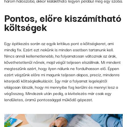
három hálószoba, akkor kialakítható legyen például még egy szoba.
Pontos, előre kiszámítható
költségek
Egy építkezés során az egyik kritikus pont a költségkeret, ami
mindig fix. Ezért ezt nekünk is minden esetben tartanunk kell.
Nincs annál kellemetlenebb, ha folyamatosan változnak az árak,
követhetetlenül nőnek, majd végül teljesen elszállnak. Mi mindent
megteszünk azért, hogy ilyen nálunk ne fordulhasson elő. Éppen
ezért végzünk előre mi magunk teljesen alapos, precíz, mindenre
kiterjedő költségkalkulációt. Így már a folyamat legelejétől
világosan látszik, hogy mi mennyibe fog kerülni és mennyi lesz a
végösszeg. Mindezek után pedig, a kivitelezés már csak egy
lendületes, óramű pontossággal működő gépezet.