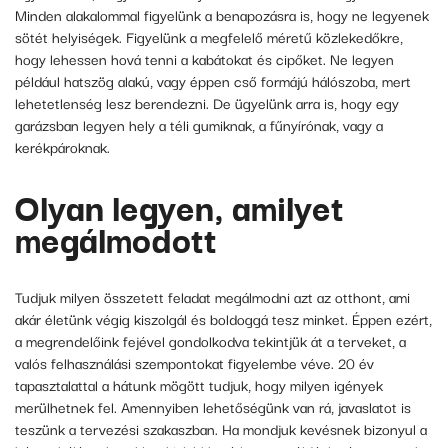
Minden alakalommal figyelünk a benapozásra is, hogy ne legyenek
sötét helyiségek. Figyelünk a megfelelő méretű közlekedőkre,
hogy lehessen hová tenni a kabátokat és cipőket. Ne legyen
például hatszög alakú, vagy éppen cső formájú hálószoba, mert
lehetetlenség lesz berendezni. De ügyelünk arra is, hogy egy
garázsban legyen hely a téli gumiknak, a fűnyírónak, vagy a
kerékpároknak.
Olyan legyen, amilyet
megálmodott
Tudjuk milyen összetett feladat megálmodni azt az otthont, ami
akár életünk végig kiszolgál és boldoggá tesz minket. Éppen ezért,
a megrendelőink fejével gondolkodva tekintjük át a terveket, a
valós felhasználási szempontokat figyelembe véve. 20 év
tapasztalattal a hátunk mögött tudjuk, hogy milyen igények
merülhetnek fel. Amennyiben lehetőségünk van rá, javaslatot is
teszünk a tervezési szakaszban. Ha mondjuk kevésnek bizonyul a