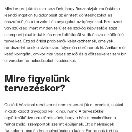
Minden projektet azzal kezdünk, hogy összehívjuk irodánkba a
leendő ingatlan tulajdonosait az érintett döntéshozókat és
összefésüljük a terveket és anyagokat az igényekkel. Erre azért
van szükség, mert minden terület és szakág képviselője saját
szempontjaiból indul ki és nem feltétlenül vetik össze a különálló
terveiket. Ezáltal óriási problémák keletkezhetnek, amelyek
rendszerint csak a kivitelezés folyamán derülnének ki. Amikor már
késő korrigálni, amikor már véges az idő és a költségkeret sem bír
el váratlan fennakadásokat, kiadásokat.
Mire figyelünk
tervezéskor?
Családi házaknál rendszerint nem mi készítjük a terveket, sokkal
inkább kapott anyagból kell kiindulnunk. A tervezőkkel
együttműködve arra törekszünk, hogy a házak maximálisan a
felhasználói szempontok szerint épüljenek. Itt a helyiségek
funkcionalitása és használhatósága a kulcs. Fontosnak tartjuk,