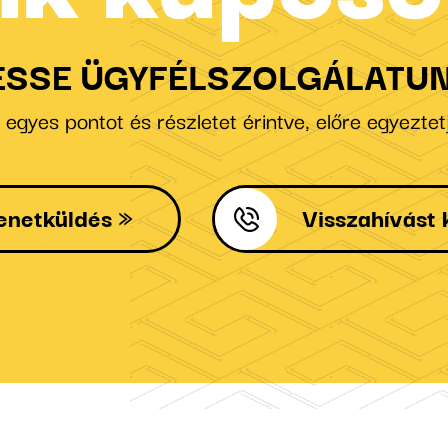
ESSE ÜGYFÉLSZOLGÁLATUN
gyes pontot és részletet érintve, előre egyeztetj
enetküldés
Visszahívást 