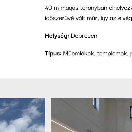
40 m magas toronyban elhelyezke
időszerűvé vált már, így az elvé
Helység:
Debrecen
Típus:
Műemlékek, templomok, 