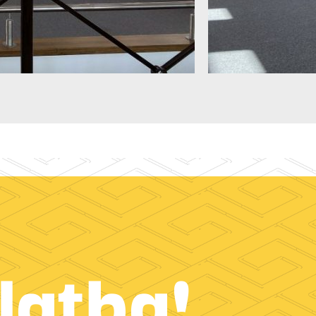
latba!