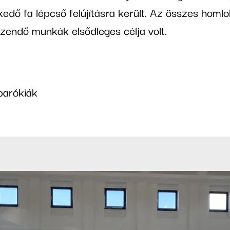
dő fa lépcső felújításra került. Az összes homlok
gzendő munkák elsődleges célja volt.
parókiák