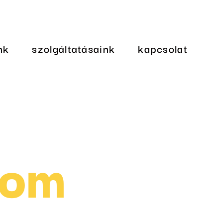
nk
szolgáltatásaink
kapcsolat
lom