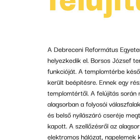
A Debreceni Református Egyet
helyezkedik el. Borsos József ter
funkcióját. A templomtérbe késő
került beépítésre. Ennek egy ré
templomtértől. A felújítás során
alagsorban a folyosói válaszfala
és belső nyílászáró cseréje megt
kapott. A szellőzésről az alagso
elektromos hálózat, napelemek 