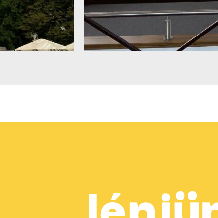
lépjü