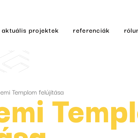
aktuális projektek
referenciák
rólu
emi Temp
emi Templom felújítása
tása