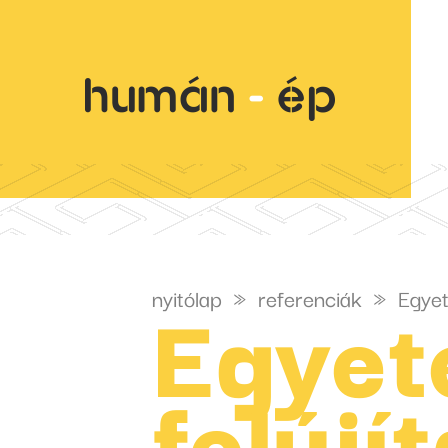
Egyet
nyitólap
»
referenciák
»
Egyet
felújí