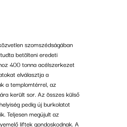
 közvetlen szomszédságában
tudta betölteni eredeti
ához 400 tonna acélszerkezet
tokat elválasztja a
ak a templomtérrel, az
ára került sor. Az összes külső
helyiség pedig új burkolatot
k. Teljesen megújult az
lyemelő liftek gondoskodnak. A