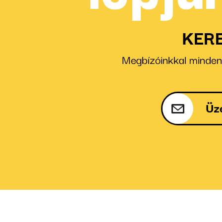
KER
Megbízóinkkal minden e
Üz