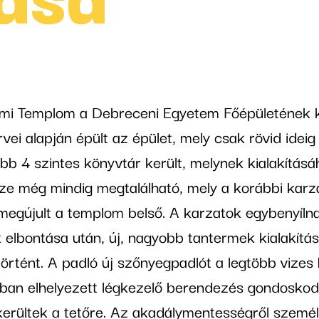
emi Templom a Debreceni Egyetem Főépületének
vei alapján épült az épület, mely csak rövid ideig 
bb 4 szintes könyvtár került, melynek kialakítás
sze még mindig megtalálható, mely a korábbi karza
 megújult a templom belső. A karzatok egybenyíln
k elbontása után, új, nagyobb tantermek kialakítás
örtént. A padló új szőnyegpadlót a legtöbb vizes 
rban elhelyezett légkezelő berendezés gondoskodi
kerültek a tetőre. Az akadálymentességről szemé