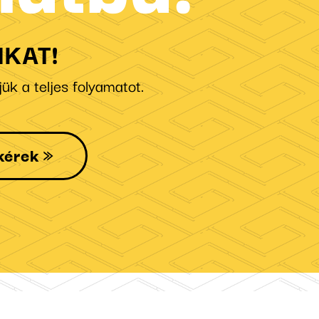
KAT!
ük a teljes folyamatot.
kérek