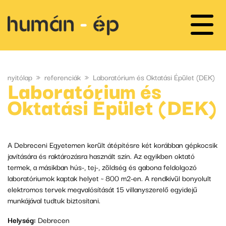
nyitólap
»
referenciák
»
Laboratórium és Oktatási Épület (DEK)
Laboratórium és
Oktatási Épület (DEK)
A Debreceni Egyetemen került átépítésre két korábban gépkocsik
javítására és raktározásra használt szín. Az egyikben oktató
termek, a másikban hús-, tej-, zöldség és gabona feldolgozó
laboratóriumok kaptak helyet ~ 800 m2-en. A rendkívül bonyolult
elektromos tervek megvalósítását 15 villanyszerelő egyidejű
munkájával tudtuk biztosítani.
Helység:
Debrecen