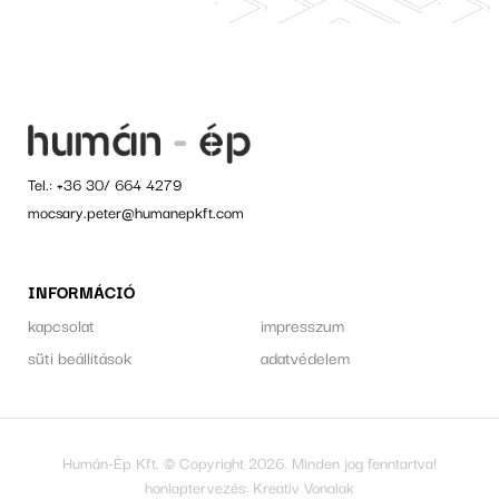
Tel.:
+36 30/ 664 4279
mocsary.peter@humanepkft.com
INFORMÁCIÓ
kapcsolat
impresszum
süti beállítások
adatvédelem
Humán-Ép Kft. © Copyright 2026. Minden jog fenntartva!
honlaptervezés:
Kreatív Vonalak