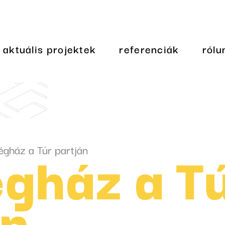
aktuális projektek
referenciák
rólu
gház a T
gház a Túr partján
án