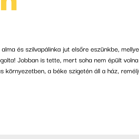
 alma és szilvapálinka jut elsőre eszünkbe, mellye
olta! Jobban is tette, mert soha nem épült vol
 környezetben, a béke szigetén áll a ház, reméljü