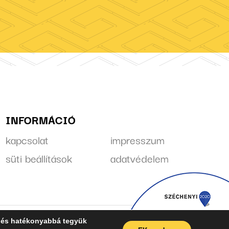
INFORMÁCIÓ
kapcsolat
impresszum
süti beállítások
adatvédelem
k és hatékonyabbá tegyük
:
Kreatív Vonalak