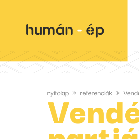
Vendé
nyitólap
»
referenciák
»
Vendé
partj