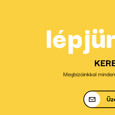
lépjü
KER
Megbízóinkkal minden e
Üz