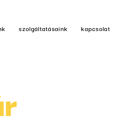
nk
szolgáltatásaink
kapcsolat
úr