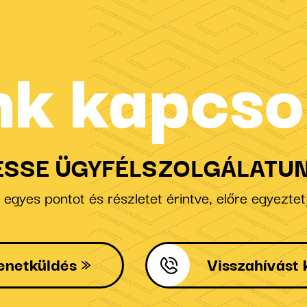
nk kapcso
ESSE ÜGYFÉLSZOLGÁLATUN
gyes pontot és részletet érintve, előre egyeztetj
enetküldés
Visszahívást 