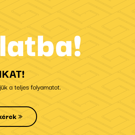
latba!
KAT!
ük a teljes folyamatot.
kérek