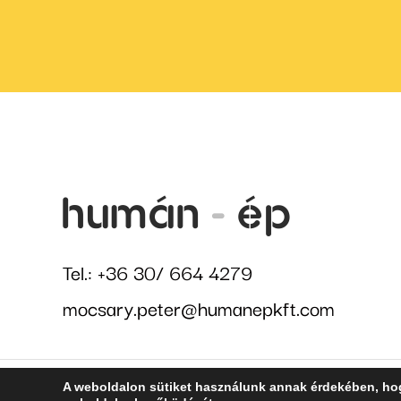
Tel.:
+36 30/ 664 4279
mocsary.peter@humanepkft.com
A weboldalon sütiket használunk annak érdekében, hog
Humán-Ép Kft. ©