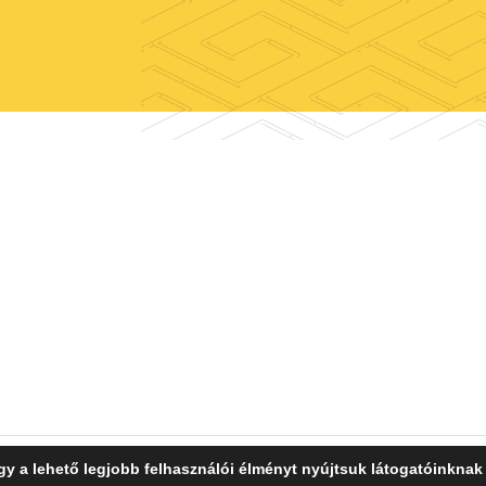
y a lehető legjobb felhasználói élményt nyújtsuk látogatóinkna
 Copyright 2026. Minden jog fenntartva!
honlaptervezés